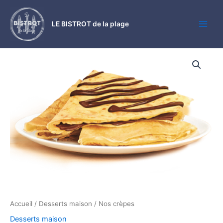
Aller
Main
au
LE BISTROT de la plage
Men
contenu
quantité
de
Nos
crèpes
Accueil
/
Desserts maison
/ Nos crèpes
Desserts maison