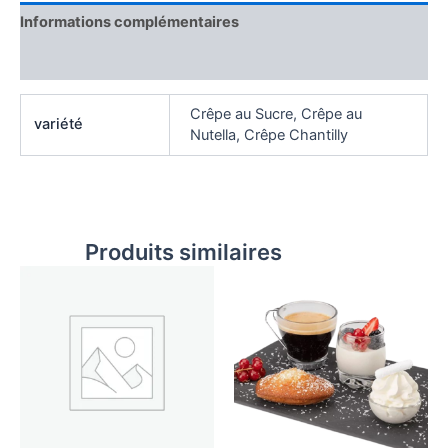
Informations complémentaires
Avis (0)
Crêpe au Sucre, Crêpe au
variété
Nutella, Crêpe Chantilly
Produits similaires
Ce
produit
a
plusieurs
variations.
Les
options
peuvent