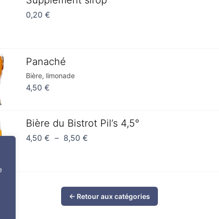
Supplément sirop
0,20
€
Panaché
Bière, limonade
4,50
€
Plage
Bière du Bistrot Pil’s 4,5°
de
4,50
€
–
8,50
€
prix :
4,50 €
e
à
8,50 €
← Retour aux catégories