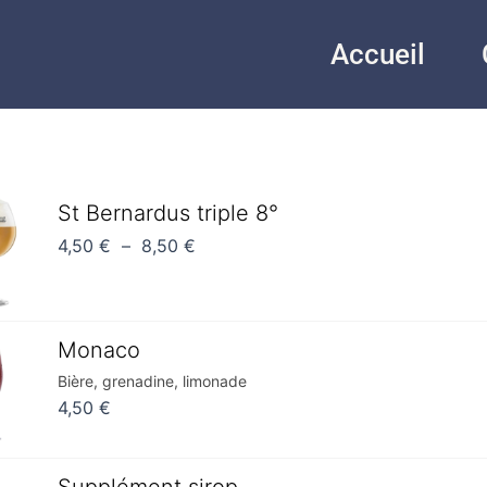
Accueil
Plage
St Bernardus triple 8°
de
4,50
€
–
8,50
€
prix :
4,50 €
à
Monaco
8,50 €
Bière, grenadine, limonade
4,50
€