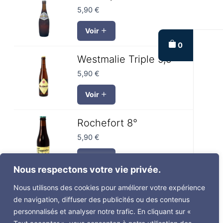
5,90
€
Voir
0
Westmalie Triple 9,5°
5,90
€
Voir
Rochefort 8°
5,90
€
Voir
Nous respectons votre vie privée.
Vedett blanche 4,7°
Nous utilisons des cookies pour améliorer votre expérience
de navigation, diffuser des publicités ou des contenus
5,90
€
personnalisés et analyser notre trafic. En cliquant sur «
Voir