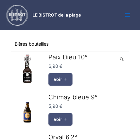
Aller
Main
au
LE BISTROT de la plage
Men
contenu
Bières bouteilles
Paix Dieu 10°
6,90
€
Voir
Chimay bleue 9°
5,90
€
Voir
Orval 6,2°